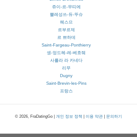
쥬이-르-무띠에
쁠레성쓰-듀-뚜슈
헤스므
르부르제
르 쁘하데
Saint-Fargeau-Ponthierry
셍-엉드헤-레-베흐줴
사를라 라 카네다
리무
Dugny
Saint-Brevin-les-Pins
프랑스
© 2026, FraDatingGo |
개인 정보 정책
|
이용 약관
|
문의하기