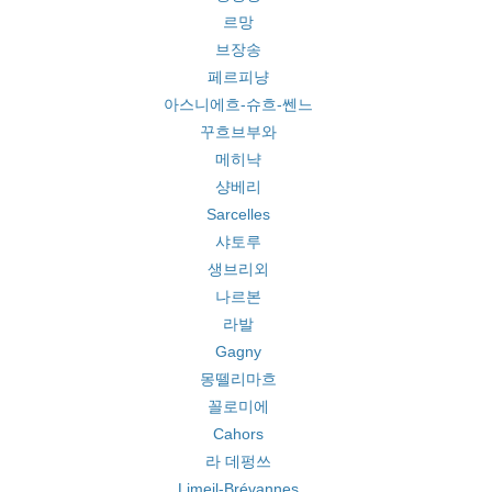
르망
브장송
페르피냥
아스니에흐-슈흐-쎈느
꾸흐브부와
메히냑
샹베리
Sarcelles
샤토루
생브리외
나르본
라발
Gagny
몽뗄리마흐
꼴로미에
Cahors
라 데펑쓰
Limeil-Brévannes