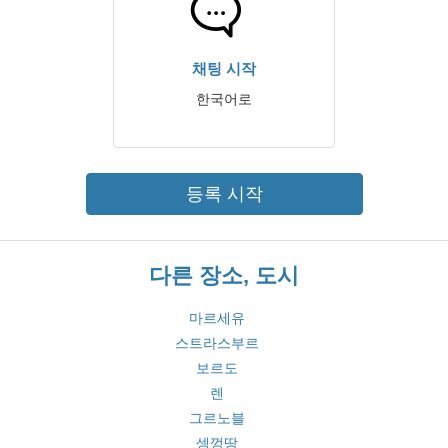
채팅 시작
한국어로
등록 시작
다른 장소, 도시
마르세유
스트라스부르
보르도
렌
그르노블
셍껑땅