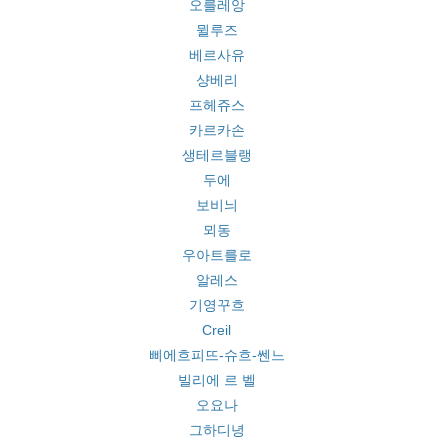
오를레앙
뮐루즈
베르사유
샹베리
프헤쥬스
카르카손
생테르블랭
두에
보비늬
뫼동
우아트를로
알레스
기영꾸흐
Creil
삐에흐피뜨-슈흐-쎈느
빌리에 르 벨
오요나
그하디녕