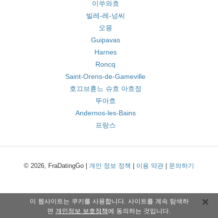
이쑤와흐
빌레-레-넝씨
오몽
Guipavas
Harnes
Roncq
Saint-Orens-de-Gameville
호끄브휸느 슈흐 아흐정
뚜아흐
Andernos-les-Bains
프랑스
© 2026, FraDatingGo |
개인 정보 정책
|
이용 약관
|
문의하기
이 웹사이트는 쿠키를 사용합니다. 사이트를 계속 탐색하
면
개인정보 보호정책
에 동의하는 것입니다.