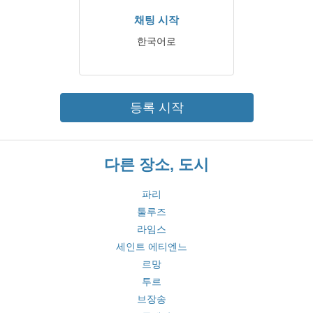
채팅 시작
한국어로
등록 시작
다른 장소, 도시
파리
툴루즈
라임스
세인트 에티엔느
르망
투르
브장송