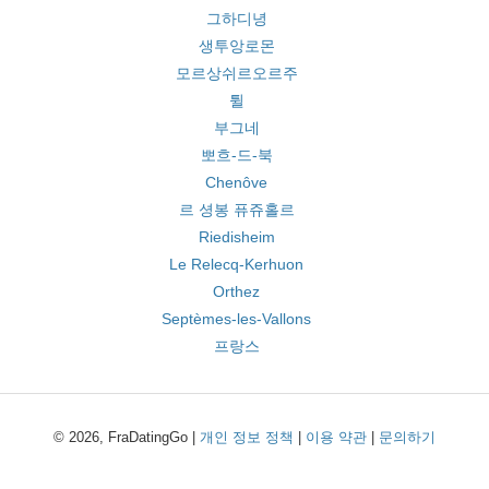
그하디녕
생투앙로몬
모르상쉬르오르주
튈
부그네
뽀흐-드-북
Chenôve
르 셩봉 퓨쥬홀르
Riedisheim
Le Relecq-Kerhuon
Orthez
Septèmes-les-Vallons
프랑스
© 2026, FraDatingGo |
개인 정보 정책
|
이용 약관
|
문의하기