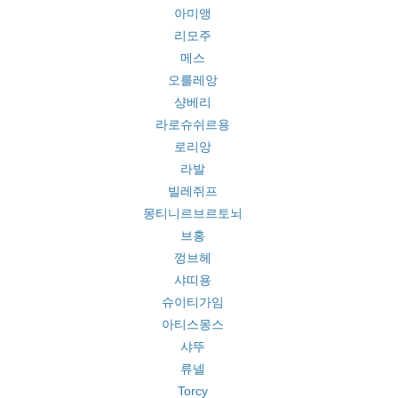
아미앵
리모주
메스
오를레앙
샹베리
라로슈쉬르용
로리앙
라발
빌레쥐프
몽티니르브르토뇌
브홍
껑브헤
샤띠용
슈이티가임
아티스몽스
샤뚜
류넬
Torcy