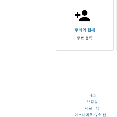
우리와 함께
무료 등록
니스
브장송
페르피냥
아스니에흐-슈흐-쎈느