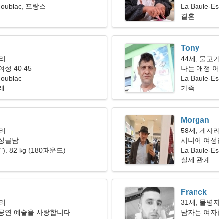
scoublac, 프랑스
La Baule-Es
결혼
Tony
자리
44세, 물고
성 40-45
나는 애정 
coublac
하고 있습니
La Baule-E
레
가족
Morgan
자리
58세, 게자
 싱글남
시니어 여성을
0"), 82 kg (180파운드)
La Baule-Es
실제 관계
Franck
자리
31세, 물병
 공연 예술을 사랑합니다
남자는 여자를