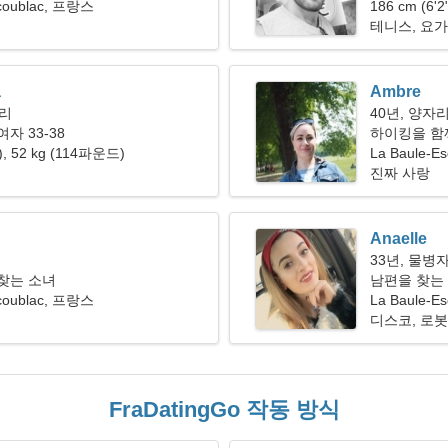
scoublac, 프랑스
186 cm (6'
테니스, 요가
a
Ambre
자리
40년, 양자
자 33-38
하이킹을 함
"), 52 kg (114파운드)
La Baule-Es
진짜 사랑
Anaelle
33년, 물병
찾는 소녀
남편을 찾는
scoublac, 프랑스
La Baule-E
디스코, 로봇
FraDatingGo 작동 방식