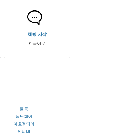
채팅 시작
한국어로
툴롱
몽뜨회이
아흐정뙤이
안티베