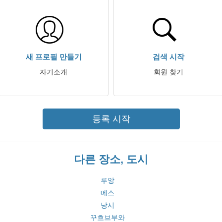
새 프로필 만들기
검색 시작
자기소개
회원 찾기
등록 시작
다른 장소, 도시
루앙
메스
낭시
꾸흐브부와