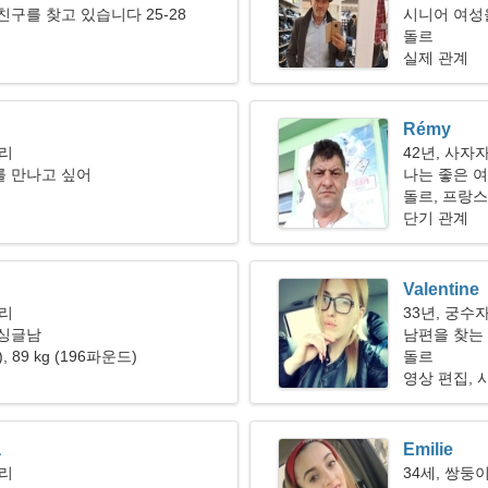
친구를 찾고 있습니다 25-28
시니어 여성을
돌르
실제 관계
Rémy
자리
42년, 사자
를 만나고 싶어
나는 좋은 
돌르, 프랑스
단기 관계
Valentine
자리
33년, 궁수
 싱글남
남편을 찾는
"), 89 kg (196파운드)
돌르
영상 편집, 
a
Emilie
자리
34세, 쌍둥