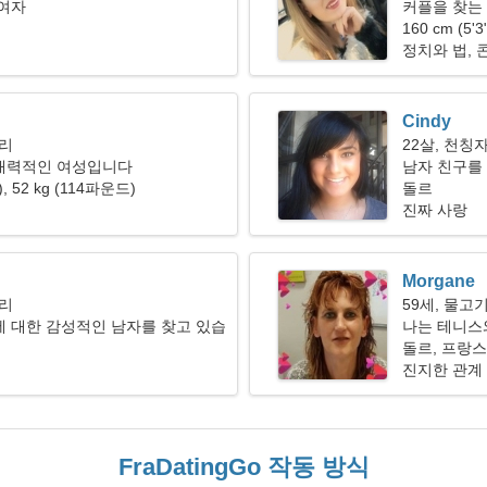
 여자
커플을 찾는 
160 cm (5'
정치와 법, 
Cindy
자리
22살, 천칭
매력적인 여성입니다
남자 친구를 
"), 52 kg (114파운드)
돌르
진짜 사랑
Morgane
자리
59세, 물고
 대한 감성적인 남자를 찾고 있습
나는 테니스
돌르, 프랑스
진지한 관계
FraDatingGo 작동 방식