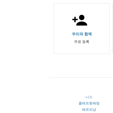
우리와 함께
무료 등록
니스
클레르몽페랑
페르피냥