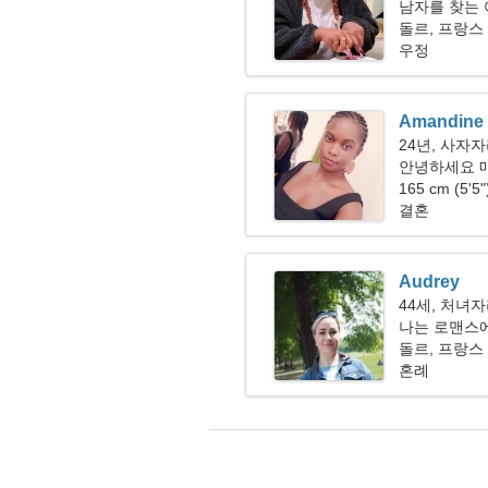
남자를 찾는
돌르, 프랑스
우정
Amandine
24년, 사자
안녕하세요 
165 cm (5'5
결혼
Audrey
44세, 처녀
나는 로맨스에
니다
돌르, 프랑스
혼례