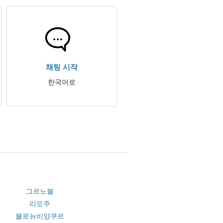
채팅 시작
한국어로
그르노블
리모주
불로뉴비양쿠르