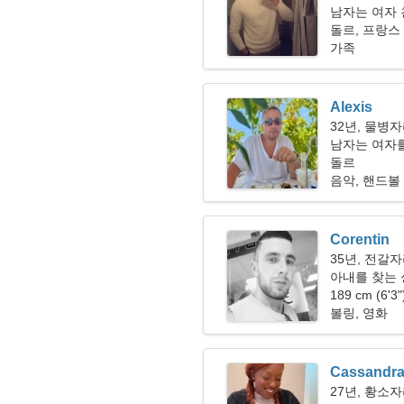
남자는 여자 
돌르, 프랑스
가족
Alexis
32년, 물병
남자는 여자
돌르
음악, 핸드볼
Corentin
35년, 전갈
아내를 찾는
189 cm (6'3
볼링, 영화
Cassandr
27년, 황소