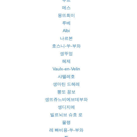
투르
메스
몽뜨회이
루베
Albi
나르본
호스니-쑤-부와
셍뚜엉
헤제
Vaulx-en-Velin
샤뗄레호
생마틴 드헤레
뽕또 꽁보
셍뜨쥬느비에브데부와
셍디지에
빌르뇌브 슈흐 로
물랭
레 빠비용-쑤-부와