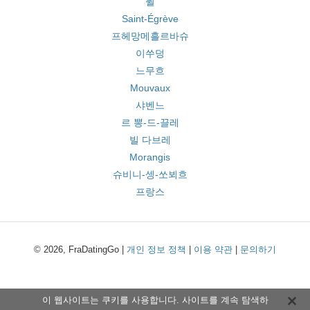
튈
Saint-Égrève
프헤망메흘르바슈
이쑤덩
느무흐
Mouvaux
샤벤느
르 뽕-드-끌레
빌 다브레
Morangis
슈비니-셍-쏘뵈흐
프랑스
© 2026, FraDatingGo |
개인 정보 정책
|
이용 약관
|
문의하기
이 웹사이트는 쿠키를 사용합니다. 사이트를 계속 탐색하