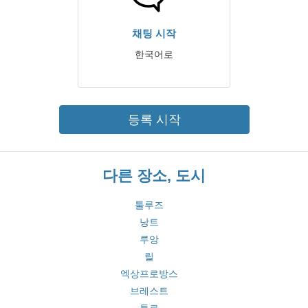
채팅 시작
한국어로
등록 시작
다른 장소, 도시
툴루즈
낭트
루앙
릴
엑상프로방스
브레스트