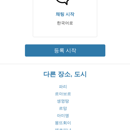
채팅 시작
한국어로
등록 시작
다른 장소, 도시
파리
르아브르
셍껑땅
르망
아미앵
몽뜨회이