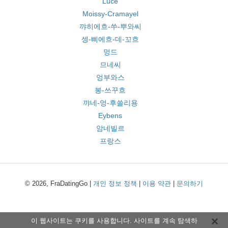
Lucé
Moissy-Cramayel
꺄히에흐-쑤-뿌와씨
셍-삐에흐-데-꼬흐
멍드
므네씨
엉부와스
봉-쓰꾸흐
꺄네-엉-후쓸리용
Eybens
암네빌르
프랑스
© 2026, FraDatingGo |
개인 정보 정책
|
이용 약관
|
문의하기
이 웹사이트는 쿠키를 사용합니다. 사이트를 계속 탐색하