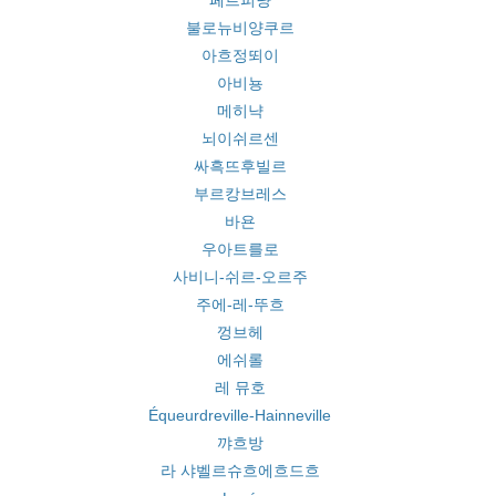
페르피냥
불로뉴비양쿠르
아흐정뙤이
아비뇽
메히냑
뇌이쉬르센
싸흑뜨후빌르
부르캉브레스
바욘
우아트를로
사비니-쉬르-오르주
주에-레-뚜흐
껑브헤
에쉬롤
레 뮤호
Équeurdreville-Hainneville
꺄흐방
라 샤벨르슈흐에흐드흐