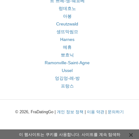
르 쁘헤-셍-줴흐베
렁데흐노
아봉
Creutzwald
셍뜨막씸므
Harnes
메휴
뽀흐닉
Ramonville-Saint-Agne
Ussel
엉깅엉-레-방
프랑스
© 2026, FraDatingGo |
개인 정보 정책
|
이용 약관
|
문의하기
이 웹사이트는 쿠키를 사용합니다. 사이트를 계속 탐색하