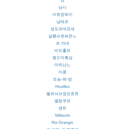
캉
낭시
아흐정뙤이
낭테르
생모르데포세
샬롱슈흐싸온느
르 꺄네
비뜨홀르
몽드마흑성
마히냔느
마콩
또농-레-방
Houilles
벨르뇌브셍죠흐쥬
엘랑쿠르
생트
Vallauris
Ris-Orangis