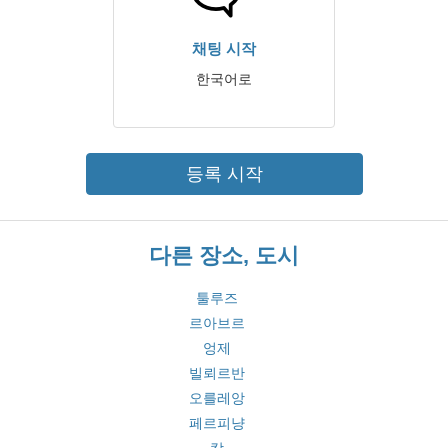
채팅 시작
한국어로
등록 시작
다른 장소, 도시
툴루즈
르아브르
엉제
빌뢰르반
오를레앙
페르피냥