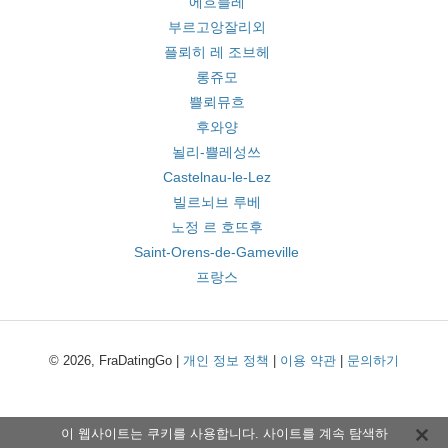
에흐블레
부르고앙잘리외
플뢰히 레 조브헤
롱쥬모
쁠뢰뮤흐
후와양
뇔리-쁠레성쓰
Castelnau-le-Lez
빌르뇌브 루베
노정 르 호뜨후
Saint-Orens-de-Gameville
프랑스
© 2026, FraDatingGo |
개인 정보 정책
|
이용 약관
|
문의하기
이 웹사이트는 쿠키를 사용합니다. 사이트를 계속 탐색하