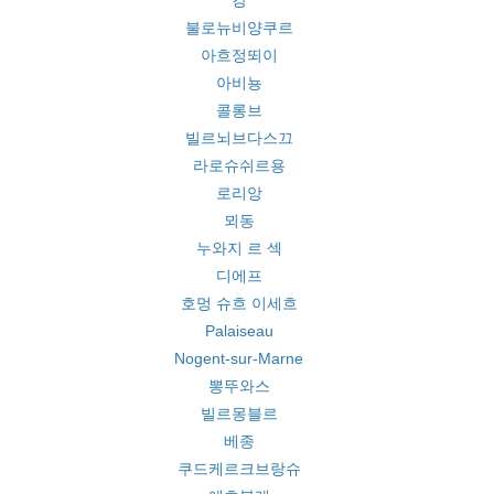
캉
불로뉴비양쿠르
아흐정뙤이
아비뇽
콜롱브
빌르뇌브다스끄
라로슈쉬르용
로리앙
뫼동
누와지 르 섹
디에프
호멍 슈흐 이세흐
Palaiseau
Nogent-sur-Marne
뽕뚜와스
빌르몽블르
베종
쿠드케르크브랑슈