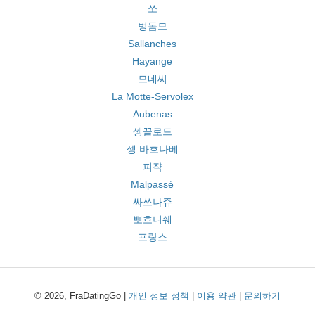
쏘
벙돔므
Sallanches
Hayange
므네씨
La Motte-Servolex
Aubenas
셍끌로드
셍 바흐나베
피쟉
Malpassé
싸쓰나쥬
뽀흐니쉐
프랑스
© 2026, FraDatingGo |
개인 정보 정책
|
이용 약관
|
문의하기