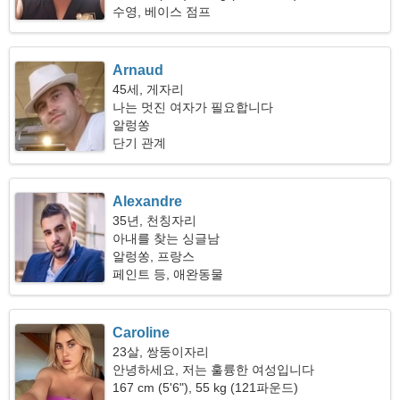
수영, 베이스 점프
Arnaud
45세, 게자리
나는 멋진 여자가 필요합니다
알렁쏭
단기 관계
Alexandre
35년, 천칭자리
아내를 찾는 싱글남
알렁쏭, 프랑스
페인트 등, 애완동물
Caroline
23살, 쌍둥이자리
안녕하세요, 저는 훌륭한 여성입니다
167 cm (5'6"), 55 kg (121파운드)