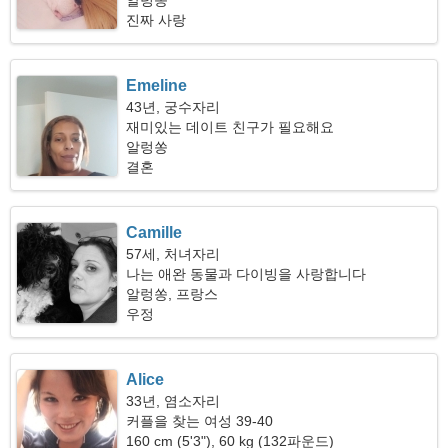
알렁쏭
진짜 사랑
Emeline
43년, 궁수자리
재미있는 데이트 친구가 필요해요
알렁쏭
결혼
Camille
57세, 처녀자리
나는 애완 동물과 다이빙을 사랑합니다
알렁쏭, 프랑스
우정
Alice
33년, 염소자리
커플을 찾는 여성 39-40
160 cm (5'3"), 60 kg (132파운드)