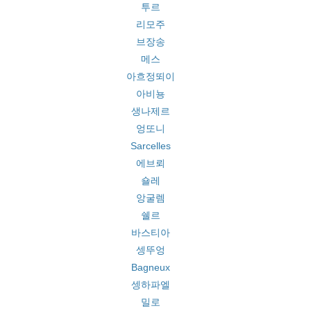
투르
리모주
브장송
메스
아흐정뙤이
아비뇽
생나제르
엉또니
Sarcelles
에브뢰
숄레
앙굴렘
쉘르
바스티아
셍뚜엉
Bagneux
셍하파엘
밀로